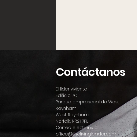
Contáctanos
El líder viviente
Edificio 7C
Parque empresarial de West
Raynham
West Raynham
Norfolk, NR21 7PL
Correo electrónico:
office@thelivingleader.com