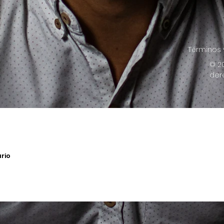
Términos y
© 2
der
rio