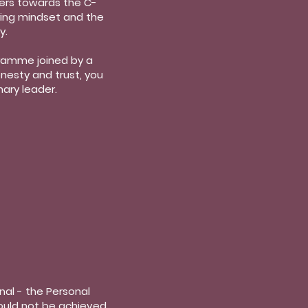
eers towards the C-
ring mindset and the
y.
gramme joined by a
nesty and trust, you
nary leader.
nal - the Personal
ould not be achieved