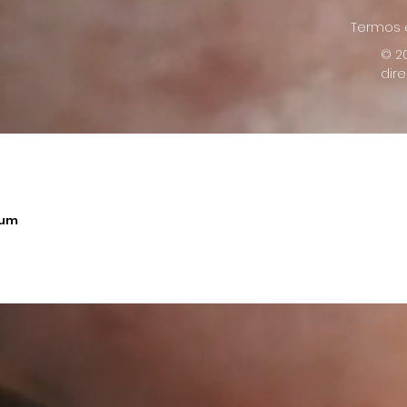
Termos e
© 2
dir
 um