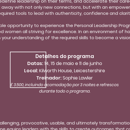
redefine leadership on their terms, and accelerate their car
lk away with not only new connections, but with an empowe
equired tools to lead with authenticity, confidence and clarit
able opportunity to experience the Personal Leadership Pro
d women all striving for excellence. In an environment of ho
 your understanding of the required skills to become a visio
Detalhes do programa
Datas:
14, 15 de maio e 11 de junho
Local:
Kilworth House, Leicestershire
Treinador:
Sophie Lawler
£ 3.500, incluindo acomodação por 3 noites e refrescos
durante todo o programa.
hallenging, provocative, usable, and ultimately transformatio
e equips leaders with the skills to create outcomes that c