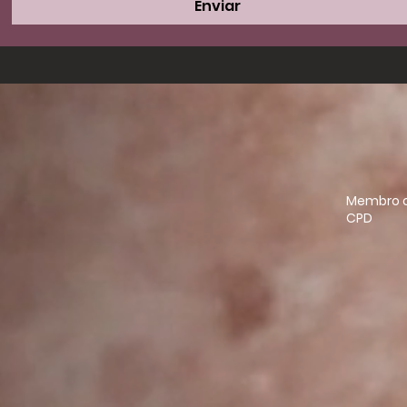
Enviar
Membro o
CPD