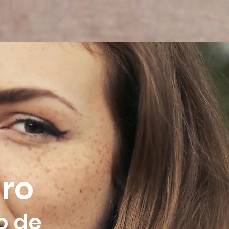
uro
o de