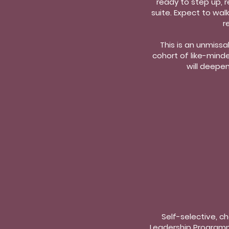
ready to step up, 
suite. Expect to wa
r
This is an unmiss
cohort of like-minde
will deepen
Self-selective, c
Leadership Programm