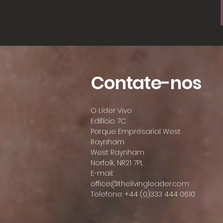
Contate-nos
O Líder Vivo
Edifício 7C
Parque Empresarial West
Raynham
West Raynham
Norfolk, NR21 7PL
E-mail:
office@thelivingleader.com
Telefone: +44 (0)333 444 0610