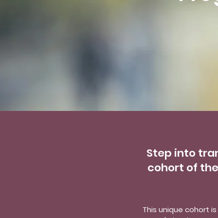
Step into tra
cohort of th
This unique cohort i