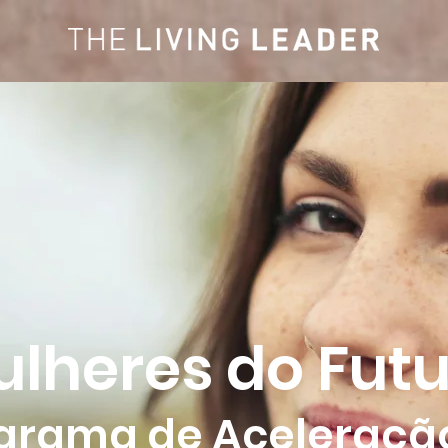
lheres do Fut
grama de Aceleraçã